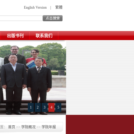
English Version
|
繁體
出版书刊
联系我们
1
2
3
4
5
第四届中美知识产权高峰论坛综述
位置：
首页
>>
学院概况
>>
学院年报