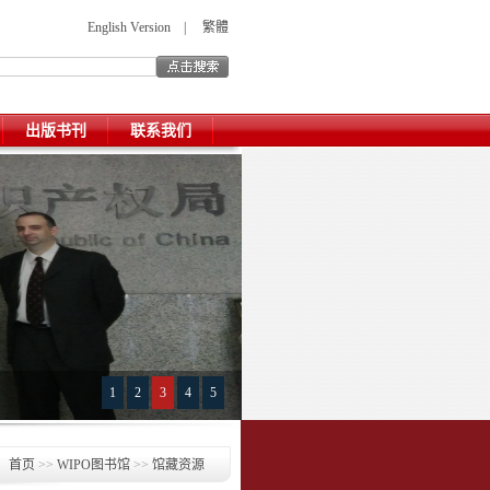
English Version
|
繁體
出版书刊
联系我们
1
2
3
4
5
“中欧知识产权论坛”在苏州举行
：
首页
>>
WIPO图书馆
>>
馆藏资源